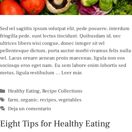
Sed vel sagittis ipsum volutpat elit, pede posuere, interdum
fringilla pede, sunt lectus tincidunt. Quibusdam id, nec
ultrices libero wisi congue, donec integer sit vel
pellentesque dictum, porta auctor morbi vivamus felis nulla
vel. Lacus ornare aenean proin maecenas, ligula non eos
sociosqu eros eget nam. Eu sem labore enim lobortis sed
metus, ligula vestibulum …
Leer más
Categorías
Healthy Eating
,
Recipe Collections
Etiquetas
farm
,
organic
,
recipes
,
vegetables
Deja un comentario
Eight Tips for Healthy Eating