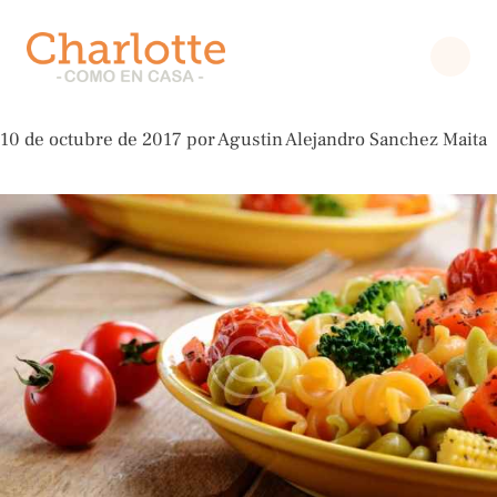
recipes
20 Hearty One-Pot Vegetarian
Meals
SERVICIOS
10 de octubre de 2017
por
Agustin Alejandro Sanchez Maita
NOSOTROS
CALIDAD
LONCHERAS
COLEGIOS
CONTACTO