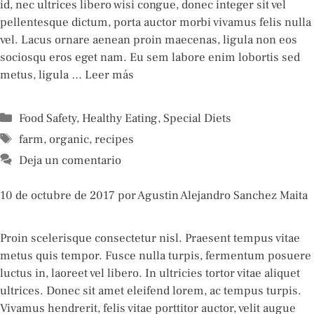
id, nec ultrices libero wisi congue, donec integer sit vel
pellentesque dictum, porta auctor morbi vivamus felis nulla
vel. Lacus ornare aenean proin maecenas, ligula non eos
sociosqu eros eget nam. Eu sem labore enim lobortis sed
metus, ligula …
Leer más
Categorías
Food Safety
,
Healthy Eating
,
Special Diets
Etiquetas
farm
,
organic
,
recipes
Deja un comentario
10 de octubre de 2017
por
Agustin Alejandro Sanchez Maita
Proin scelerisque consectetur nisl. Praesent tempus vitae
metus quis tempor. Fusce nulla turpis, fermentum posuere
luctus in, laoreet vel libero. In ultricies tortor vitae aliquet
ultrices. Donec sit amet eleifend lorem, ac tempus turpis.
Vivamus hendrerit, felis vitae porttitor auctor, velit augue