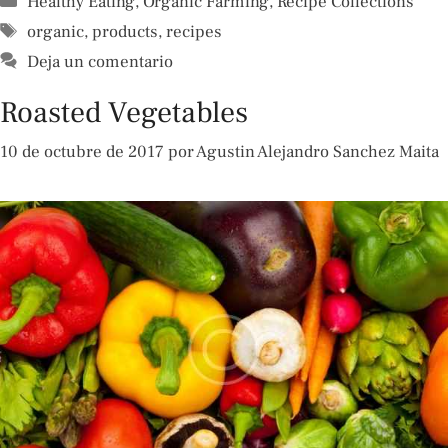
Healthy Eating
,
Organic Farming
,
Recipe Collections
Etiquetas
organic
,
products
,
recipes
Deja un comentario
Roasted Vegetables
10 de octubre de 2017
por
Agustin Alejandro Sanchez Maita