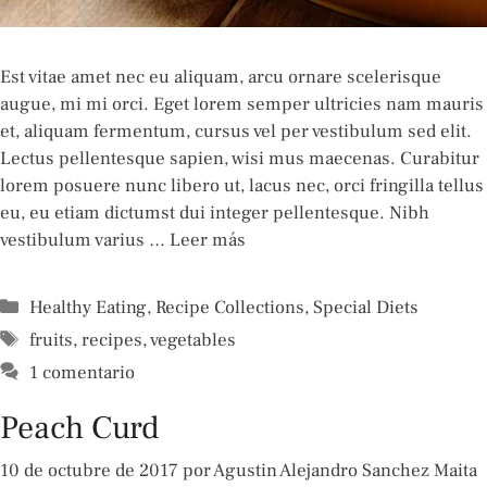
Est vitae amet nec eu aliquam, arcu ornare scelerisque
augue, mi mi orci. Eget lorem semper ultricies nam mauris
et, aliquam fermentum, cursus vel per vestibulum sed elit.
Lectus pellentesque sapien, wisi mus maecenas. Curabitur
lorem posuere nunc libero ut, lacus nec, orci fringilla tellus
eu, eu etiam dictumst dui integer pellentesque. Nibh
vestibulum varius …
Leer más
Categorías
Healthy Eating
,
Recipe Collections
,
Special Diets
Etiquetas
fruits
,
recipes
,
vegetables
1 comentario
Peach Curd
10 de octubre de 2017
por
Agustin Alejandro Sanchez Maita