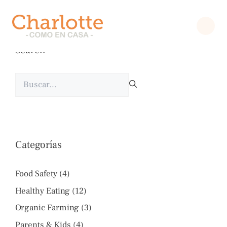
Shop
Search
SERVICIOS
NOSOTROS
Buscar:
CALIDAD
LONCHERAS
COLEGIOS
CONTACTO
Categorías
Food Safety
(4)
Healthy Eating
(12)
Organic Farming
(3)
Parents & Kids
(4)